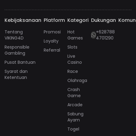
Kebijaksanaan
Platform
Kategori
Dukungan
Komun
Tentang
Promosi
Hot
+628788
VIKING4D
Games
4701290
Loyalty
Responsible
Slots
Referral
Gambling
Live
Pusat Bantuan
Casino
Syarat dan
Race
Ketentuan
Olahraga
Crash
Game
Arcade
Sabung
Ayam
Togel