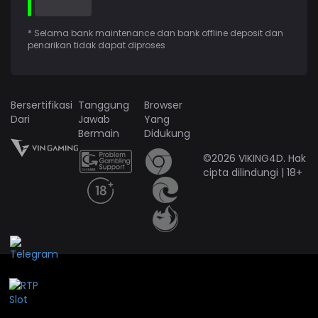
* Selama bank maintenance dan bank offline deposit dan
penarikan tidak dapat diproses
Bersertifikasi
Tanggung
Browser
Dari
Jawab
Yang
Bermain
Didukung
©2026 VIKING4D. Hak
cipta dilindungi | 18+