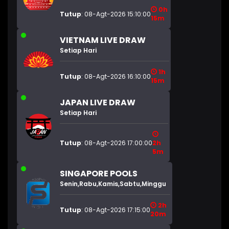
0h
Tutup
: 08-Agt-2026 15:10:00
15m
VIETNAM LIVE DRAW
Setiap Hari
1h
Tutup
: 08-Agt-2026 16:10:00
15m
JAPAN LIVE DRAW
Setiap Hari
Tutup
: 08-Agt-2026 17:00:00
2h
5m
SINGAPORE POOLS
Senin,Rabu,Kamis,Sabtu,Minggu
2h
Tutup
: 08-Agt-2026 17:15:00
20m