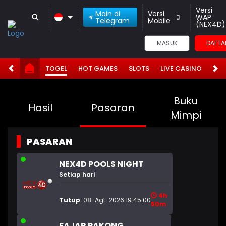
Versi
Main di
Versi
WAP
Telegram
Mobile
(NEX4D)
MASUK
DAFTA
TOGEL
HOT GAMES
SLOTS
LIVE CASINO
RA
Buku
Hasil
Pasaran
Mimpi
PASARAN
NEX4D POOLS NIGHT
Setiap hari
4h
Tutup
: 08-Agt-2026 19:45:00
50m
FAJAR PAKONG