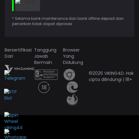
* Selama bank maintenance dan bank offline deposit dan
penarikan tidak dapat diproses
Bersertifikasi
Tanggung
Browser
Dari
Jawab
Yang
Bermain
Didukung
©2026 VIKING4D. Hak
cipta dilindungi | 18+