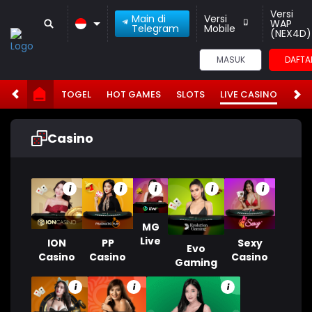
Versi
Main di
Versi
WAP
Telegram
Mobile
(NEX4D)
MASUK
DAFTA
TOGEL
HOT GAMES
SLOTS
LIVE CASINO
RAC
Casino
i
i
i
i
i
MG
Live
ION
PP
Sexy
Evo
Casino
Casino
Casino
Gaming
i
i
i