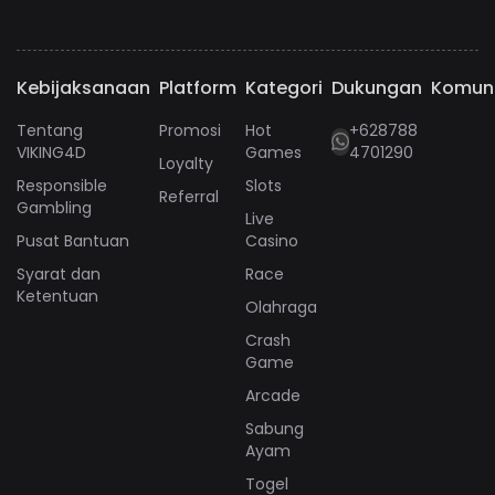
Kebijaksanaan
Platform
Kategori
Dukungan
Komun
Tentang
Promosi
Hot
+628788
VIKING4D
Games
4701290
Loyalty
Responsible
Slots
Referral
Gambling
Live
Pusat Bantuan
Casino
Syarat dan
Race
Ketentuan
Olahraga
Crash
Game
Arcade
Sabung
Ayam
Togel