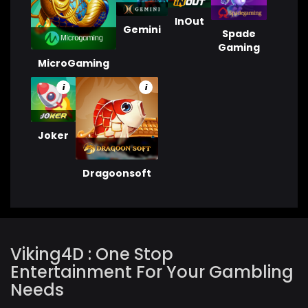
InOut
Gemini
Spade
Gaming
MicroGaming
i
i
Joker
Dragoonsoft
Viking4D : One Stop
Entertainment For Your Gambling
Needs