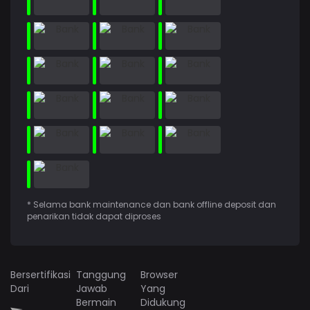
* Selama bank maintenance dan bank offline deposit dan
penarikan tidak dapat diproses
Bersertifikasi
Tanggung
Browser
Dari
Jawab
Yang
Bermain
Didukung