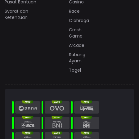
Pusat Bantuan
Casino
Syarat dan
Race
Ketentuan
Olahraga
Crash
Game
Arcade
Sabung
Ayam
Togel