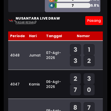
4
7
5.8%
NUSANTARA LIVE DRAW
Pasang
PASAR RESMI
Periode
Hari
Tanggal
Nomor
3
1
07-Agt-
4048
Jumat
2026
3
2
2
3
06-Agt-
4047
Kamis
2026
7
0
8
7
05-Agt-