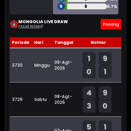
9
8
6.7%
MONGOLIA LIVE DRAW
Pasang
PASAR RESMI
Periode
Hari
Tanggal
Nomor
1
9
09-Agt-
3730
Minggu
2026
0
1
4
9
08-Agt-
3729
Sabtu
2026
3
0
5
1
07-Agt-