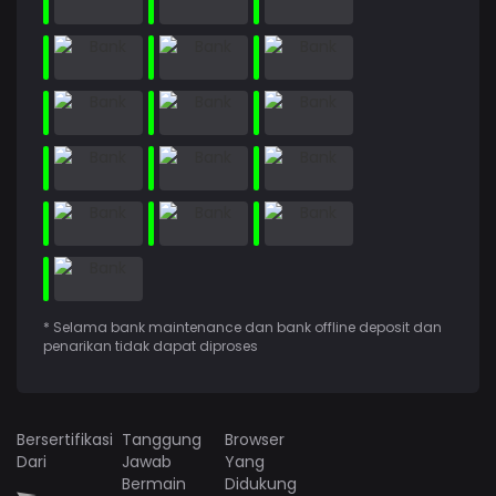
* Selama bank maintenance dan bank offline deposit dan
penarikan tidak dapat diproses
Bersertifikasi
Tanggung
Browser
Dari
Jawab
Yang
Bermain
Didukung